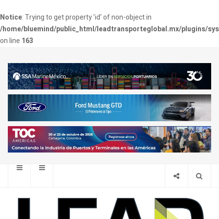
Notice
: Trying to get property 'id' of non-object in
/home/bluemind/public_html/leadtransporteglobal.mx/plugins/sy
on line
163