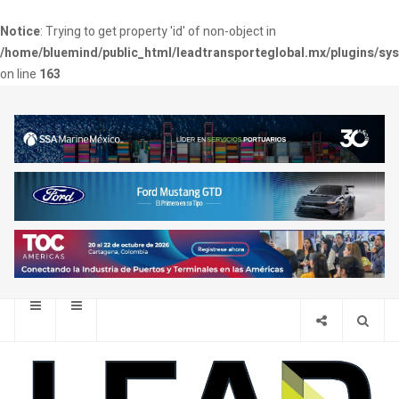
Notice
: Trying to get property 'id' of non-object in
/home/bluemind/public_html/leadtransporteglobal.mx/plugins/sy
on line
163