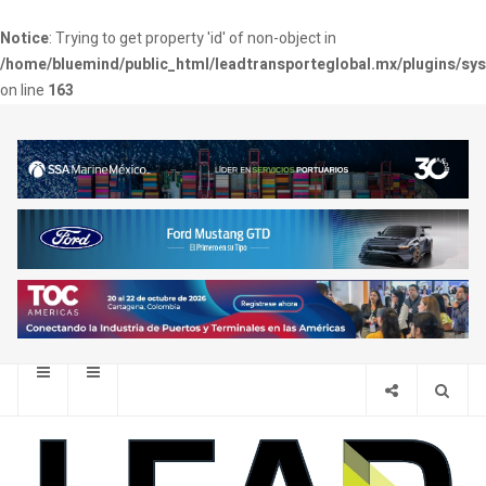
Notice
: Trying to get property 'id' of non-object in
/home/bluemind/public_html/leadtransporteglobal.mx/plugins/sy
on line
163