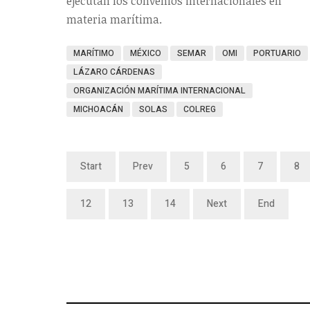
ejecutan los convenios internacionales en
materia marítima.
MARÍTIMO
MÉXICO
SEMAR
OMI
PORTUARIO
LÁZARO CÁRDENAS
ORGANIZACIÓN MARÍTIMA INTERNACIONAL
MICHOACÁN
SOLAS
COLREG
Start
Prev
5
6
7
8
12
13
14
Next
End